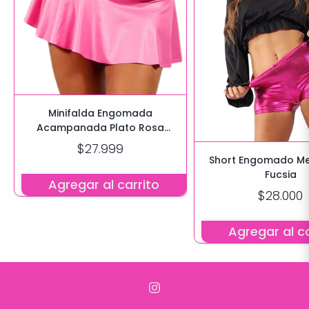
Minifalda Engomada
Acampanada Plato Rosa
Chiclet
$27.999
Short Engomado Me
Fucsia
Agregar al carrito
$28.000
Agregar al ca