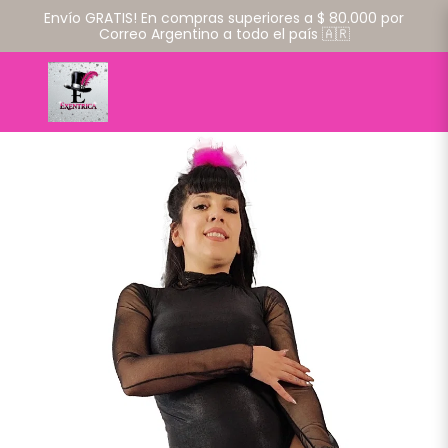
Envío GRATIS! En compras superiores a $ 80.000 por
Correo Argentino a todo el país 🇦🇷