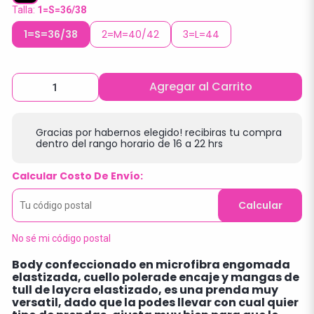
Talla:
1=S=36/38
1=S=36/38
2=M=40/42
3=L=44
Agregar al Carrito
Gracias por habernos elegido! recibiras tu compra
dentro del rango horario de 16 a 22 hrs
Calcular Costo De Envío:
Calcular
No sé mi código postal
Body confeccionado en microfibra engomada
elastizada, cuello polerade encaje y mangas de
tull de laycra elastizado, es una prenda muy
versatil, dado que la podes llevar con cual quier