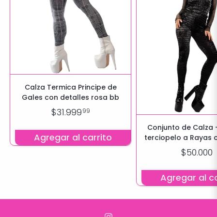
Calza Termica Principe de
Gales con detalles rosa bb
$31.999
99
Conjunto de Calza 
Agregar al carrito
terciopelo a Rayas 
Lycra
$50.000
Agregar al ca