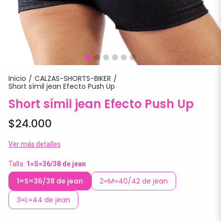
Inicio
CALZAS-SHORTS-BIKER
/
/
Short símil jean Efecto Push Up
Short símil jean Efecto Push Up
$24.000
Ver más detalles
Talla:
1=S=36/38 de jean
1=S=36/38 de jean
2=M=40/42 de jean
3=L=44 de jean