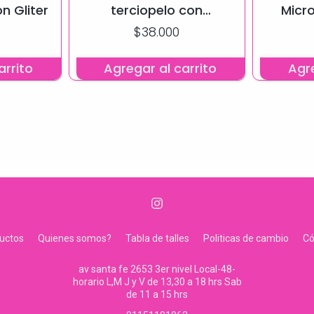
n Gliter
terciopelo con
Micro
transparencias
elastiz
$38.000
arrito
Agregar al carrito
Agre
uctos
Quienes somos?
Tabla de talles
Politicas de cambio
C
av santa fe 2653 3er nivel Local-48-
horario L,M J y V de 13,30 a 18 hrs Sab
de 11 a 15 hrs