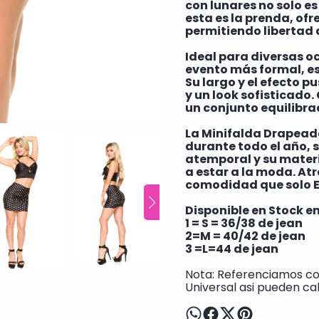
con lunares no solo es 
esta es la prenda, of
permitiendo libertad
Ideal para diversas o
evento más formal, es
Su largo y el efecto p
y un look sofisticado
un conjunto equilibrad
La Minifalda Drapeada
durante todo el año, 
atemporal y su mater
a estar a la moda. Atr
comodidad que solo E
Disponible en Stock en 
1 = S = 36/38 de jean
2=M = 40/42 de jean
3 =L=44 de jean
Nota: Referenciamos con
Universal asi pueden ca