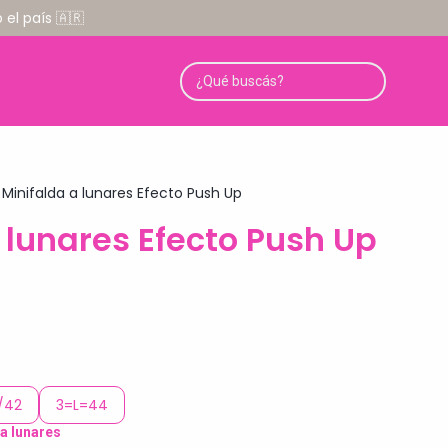
el país 🇦🇷
Minifalda a lunares Efecto Push Up
 lunares Efecto Push Up
/42
3=L=44
a lunares