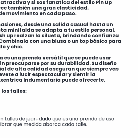
atractiva y si sos fanatica del estilo Pin Up
rece también una gran elasticidad,
 de movimiento en cada paso.
casiones, desde una salida casual hasta un
ta minifalda se adapta a tu estilo personal.
ush up realzan la silueta, brindando confianza
. Combinala con una blusa o un top básico para
o y chic.
 es una prenda versátil que se puede usar
sin preocuparse por su durabilidad. Su diseño
ial de alta calidad aseguran que siempre vas
evete a lucir espectacular y sientir la
xentrica Indumentaria puede ofrecerte.
los talles:
 talles de jean, dado que es una prenda de uso
librar que medida abarca cada talle.