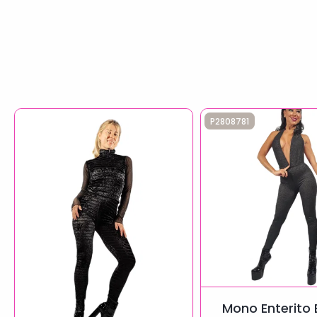
P2808781
Mono Enterito 