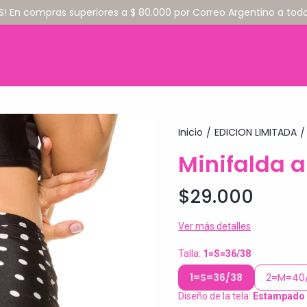
S! En compras superiores a $ 80.000 por Correo Argentino a todo 
Inicio
EDICION LIMITADA
/
/
Minifalda a
$29.000
Ver más detalles
Talla:
1=S=36/38
1=S=36/38
2=M=40
Diseño de la tela:
Estampado 