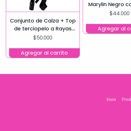
Marylin Negro co
$44.000
Conjunto de Calza + Top
Agregar al c
de terciopelo a Rayas
con tul de Lycra
$50.000
Agregar al carrito
Inicio
Prod