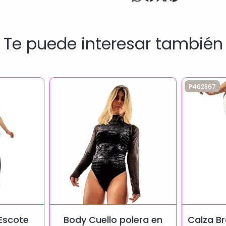
Te puede interesar también
P462867
Escote
Body Cuello polera en
Calza B