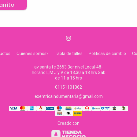
arrito
uctos
Quienes somos?
Tabla de talles
Politicas de cambio
C
av santa fe 2653 3er nivel Local-48-
horario L,M J y V de 13,30 a 18 hrs Sab
de 11 a 15 hrs
01151101062
exentricaindumentaria@gmail.com
Creado con