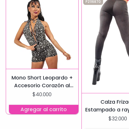
P2116870
Mono Short Leopardo +
Accesorio Corazón al
tono
$40.000
Calza Friz
Agregar al carrito
Estampado a ray
Efecto Push
$32.000