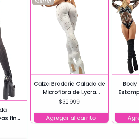
P462867
Calza Broderie Calada de
Body d
Microfibra de Lycra
Estamp
elastizada en 3 colores
pol
$32.999
ada
Agregar al carrito
Agre
as finas
 Up