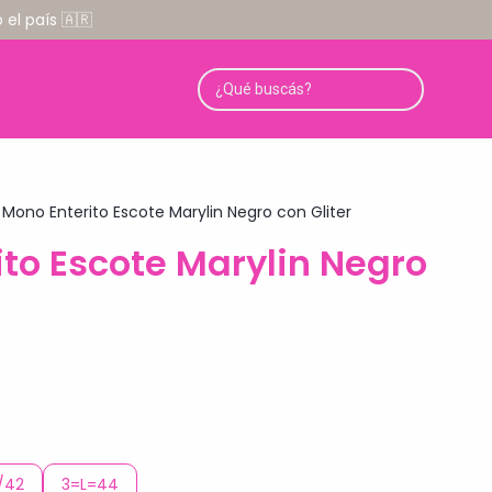
el país 🇦🇷
Mono Enterito Escote Marylin Negro con Gliter
to Escote Marylin Negro
/42
3=L=44