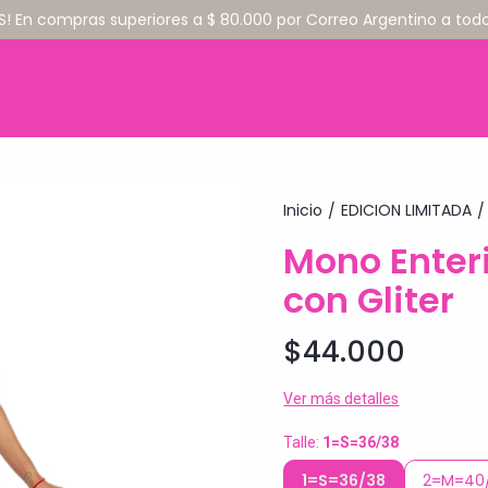
S! En compras superiores a $ 80.000 por Correo Argentino a todo 
Inicio
EDICION LIMITADA
/
/
Mono Enteri
con Gliter
$44.000
Ver más detalles
Talle:
1=S=36/38
1=S=36/38
2=M=40