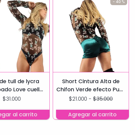
- 40 %
e tull de lycra
Short Cintura Alta de
ado Love cuello
Chifon Verde efecto Push
era de Encaje
Up
$31.000
$21.000
-
$35.000
gar al carrito
Agregar al carrito