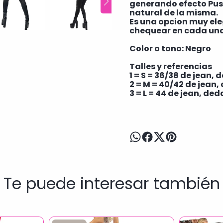
generando efecto Pu
natural de la misma.
Es una opcion muy el
chequear en cada una
Color o tono: Negro
Talles y referencias
1 = S = 36/38 de jean,
2 = M = 40/42 de jean
3 = L = 44 de jean, de
Te puede interesar también