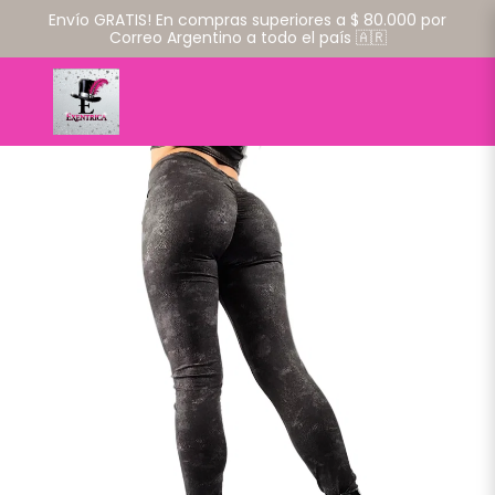
Envío GRATIS! En compras superiores a $ 80.000 por
Correo Argentino a todo el país 🇦🇷