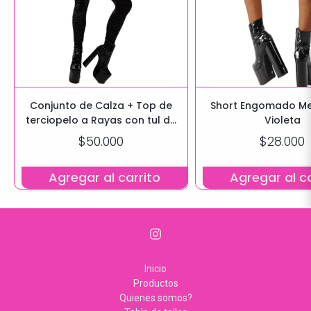
Conjunto de Calza + Top de
Short Engomado Me
terciopelo a Rayas con tul de
Violeta
Lycra
$50.000
$28.000
Agregar al carrito
Agregar al ca
Inicio
Productos
Quienes somos?