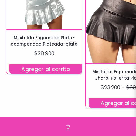
Minifalda Engomada Plato-
acampanada Plateada-plata
$28.900
Agregar al carrito
Minifalda Engomada
Charol Pollerita Pl
$23.200
-
$29
Agregar al ca