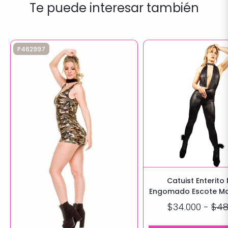
Te puede interesar también
P462997
Catuist Enterit
Engomado Escote Mar
efecto Push 
$34.000
-
$48