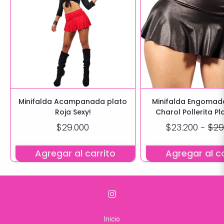
Minifalda Acampanada plato
Minifalda Engomada
Roja Sexy!
Charol Pollerita Pl
$29.000
$23.200
-
$29
Agregar al carrito
Agregar al ca
Inicio