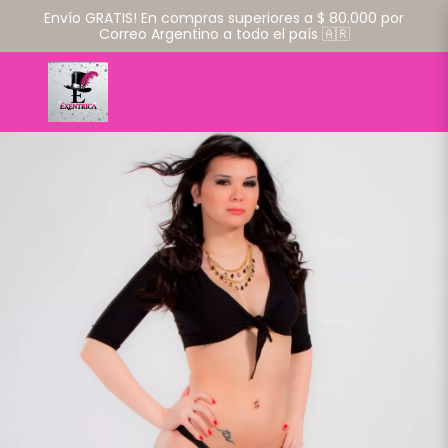
Envío GRATIS! En compras superiores a $ 80.000 por
Correo Argentino a todo el país 🇦🇷