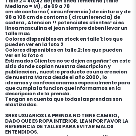
Talle 2 = 40/42 de jean linea femenina (talle
Mediano = M) , de 69 a 78
cm de contorno ( circunferencia) de cintura y de
98 a 106 cm de contorno ( circunferencia) de
cadera , Atencion !! potenciales clientes! si es
linea masculina el jean siempre deben llevar un
talle mas
Colores disponibles en stock en talle 1: los que
pueden ver en la foto 2
Colores disponibles en talle.2: los que pueden
ver en la foto 4
Estimados Clientes no se dejen engañar! en este
sitio donde copian nuestra descripcion y
publicacion , nuestro producto es una creacion
de nuestra Marca desde el año 2000 , lo
ideamos y confeccionamos especialmente para
que cumpla la funcion que informamos en la
descripcion de la prenda.
Tengan en cuenta que todas las prendas son
elastizadas.
SRES USUARIOS LA PRENDA NO TIENE CAMBIO ,
DADO QUE ES ROPA INTERIOR, LEAN POR FAVOR LA
REFERENCIA DE TALLES PARA EVITAR MALOS
ENTENDIDOS.