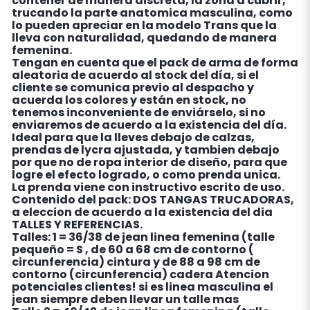
contener de manera discreta, la zona a cubrir,
trucando la parte anatomica masculina, como
lo pueden apreciar en la modelo Trans que la
lleva con naturalidad, quedando de manera
femenina.
Tengan en cuenta que el pack de arma de forma
aleatoria de acuerdo al stock del día, si el
cliente se comunica previo al despacho y
acuerda los colores y están en stock, no
tenemos inconveniente de enviárselo, si no
enviaremos de acuerdo a la existencia del día.
Ideal para que la lleves debajo de calzas,
prendas de lycra ajustada, y tambien debajo
por que no de ropa interior de diseño, para que
logre el efecto logrado, o como prenda unica.
La prenda viene con instructivo escrito de uso.
Contenido del pack: DOS TANGAS TRUCADORAS,
a eleccion de acuerdo a la existencia del dia
TALLES Y REFERENCIAS.
Talles: 1 = 36/38 de jean linea femenina (talle
pequeño = S , de 60 a 68 cm de contorno (
circunferencia) cintura y de 88 a 98 cm de
contorno (circunferencia) cadera Atencion
potenciales clientes! si es linea masculina el
jean siempre deben llevar un talle mas