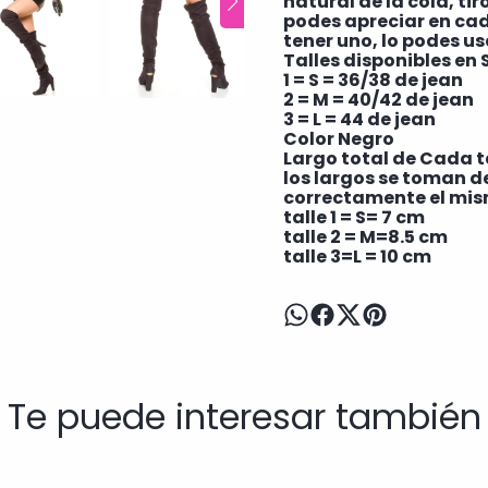
natural de la cola, ti
podes apreciar en cada
tener uno, lo podes u
Talles disponibles en 
1 = S = 36/38 de jean
2 = M = 40/42 de jean
3 = L = 44 de jean
Color Negro
Largo total de Cada ta
los largos se toman d
correctamente el mis
talle 1 = S= 7 cm
talle 2 = M=8.5 cm
talle 3=L = 10 cm
Te puede interesar también