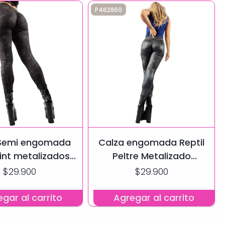
P462860
 Semi engomada
Calza engomada Reptil
rint metalizados
Peltre Metalizado
obre Negro
Manchado
$29.900
$29.900
gar al carrito
Agregar al carrito