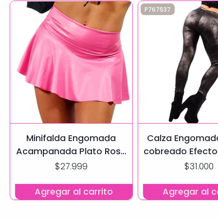
P767537
Minifalda Engomada
Calza Engomada
Acampanada Plato Rosa
cobreado Efecto
Chiclet
$27.999
$31.000
Agregar al carrito
Agregar al c