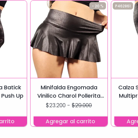
- 20 %
P462861
 Batick
Minifalda Engomada
Calza
 Push Up
Vinilico Charol Pollerita
Multip
Plato Sexy
s
$23.200
-
$29.000
arrito
Agregar al carrito
Agre