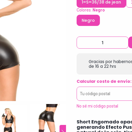
1=S=36/38 de jean
Colores:
Negro
Negro
Gracias por habernos
de 16 a 22 hrs
Calcular costo de envío:
No sé mi código postal
Short Engomado opaco
generando Efecto Pus