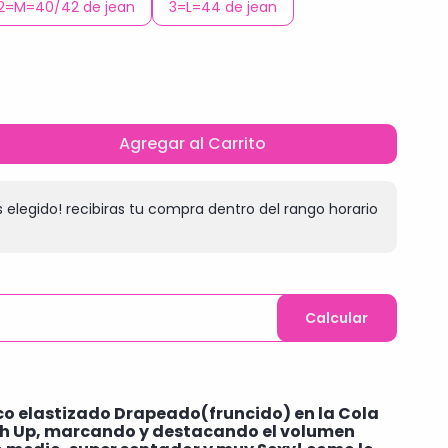
2=M=40/42 de jean
3=L=44 de jean
Agregar al Carrito
 elegido! recibiras tu compra dentro del rango horario
Calcular
 elastizado Drapeado(fruncido) en la Cola
h Up, marcando y destacando el volumen