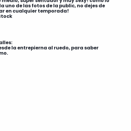
ro medio, super sentador y muy Sexy! como lo
 uno de las fotos de la public, no dejes de
sar en cualquier temporada!
Stock
lles:
esde la entrepierna al ruedo, para saber
mo.