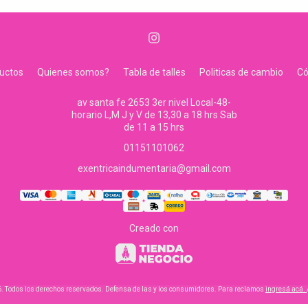
uctos
Quienes somos?
Tabla de talles
Politicas de cambio
C
av santa fe 2653 3er nivel Local-48-
horario L,M J y V de 13,30 a 18 hrs Sab
de 11 a 15 hrs
01151101062
exentricaindumentaria@gmail.com
Creado con
6. Todos los derechos reservados. Defensa de las y los consumidores. Para reclamos
ingresá acá.