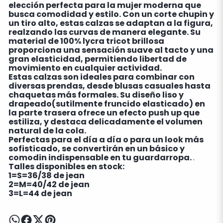
elección perfecta para la mujer moderna que
busca comodidad y estilo. Con un corte chupin y
un tiro alto, estas calzas se adaptan a la figura,
realzando las curvas de manera elegante. Su
material de 100% lycra tricot brillosa
proporciona una sensación suave al tacto y una
gran elasticidad, permitiendo libertad de
movimiento en cualquier actividad.
Estas calzas son ideales para combinar con
diversas prendas, desde blusas casuales hasta
chaquetas más formales. Su diseño liso y
drapeado(sutilmente fruncido elasticado) en
la parte trasera ofrece un efecto push up que
estiliza, y destaca delicadamente el volumen
natural de la cola.
Perfectas para el día a día o para un look más
sofisticado, se convertirán en un básico y
comodin indispensable en tu guardarropa.
.
Talles disponibles en stock:
1=S=36/38 de jean
2=M=40/42 de jean
3=L=44 de jean