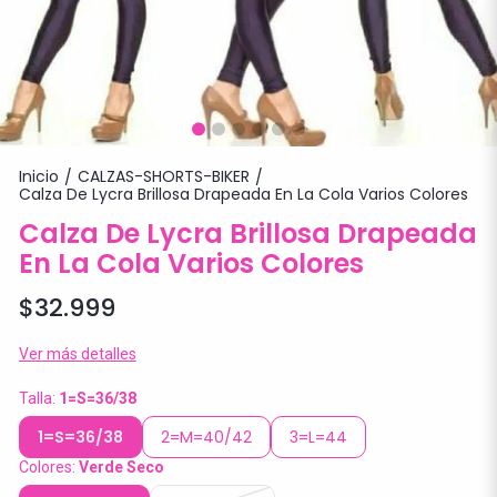
Inicio
CALZAS-SHORTS-BIKER
/
/
Calza De Lycra Brillosa Drapeada En La Cola Varios Colores
Calza De Lycra Brillosa Drapeada
En La Cola Varios Colores
$32.999
Ver más detalles
Talla:
1=S=36/38
1=S=36/38
2=M=40/42
3=L=44
Colores:
Verde Seco