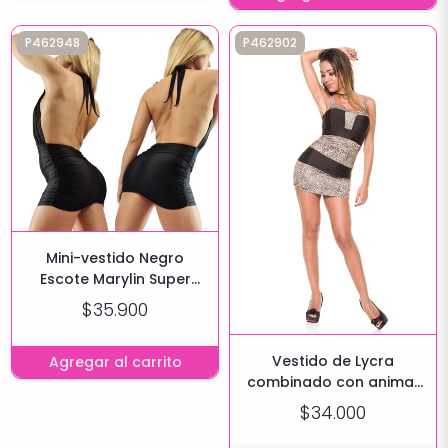
P462948
P462902
Mini-vestido Negro
Escote Marylin Super
Escotado
$35.900
Vestido de Lycra
Agregar al carrito
combinado con animal
print leopardo negro
$34.000
Super Sexy!!